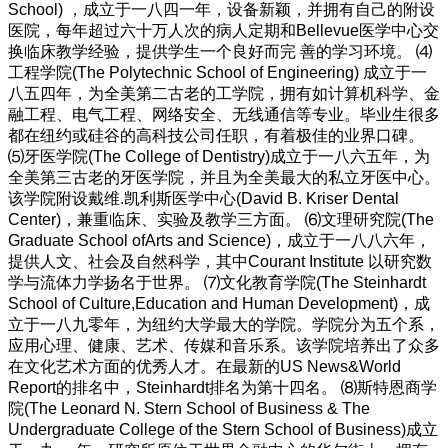
School) ，成立于一八四一年，设备新颖，并拥有自己的附设
医院，每年超过六十万人次的病人定期和Bellevue医学中心交
换临床教学经验，提供学生一个良好而完 善的学习环境。 ⑷
工程学院(The Polytechnic School of Engineering) 成立于一
八五四年，为全美第二古老的工学院，拥有如计算机科学、金
融工程、电气工程、网络安全、无线通信等专业。毕业生很多
都在纽约或硅谷的高科技公司任职，有着极佳的业界口碑。
⑸牙医学院(The College of Dentistry)成立于一八六五年，为
全美第三古老的牙医学院，并且为全美最大的私立牙医中心。
该学院附设戴维.凯利斯医学中心(David B. Kriser Dental
Center)，兼重临床、实验及教学三方面。 ⑹文理研究院(The
Graduate School ofArts and Science)，成立于一八八六年，
提供人文、社会及自然科学，其中Courant Institute 以研究数
学与流体力学扬名于世界。 ⑺文化教育学院(The Steinhardt
School of Culture,Education and Human Development)，成
立于一八九零年，为纽约大学最大的学院。学院分为五个系，
应用心理、健康、艺术、传媒和音乐系。该学院培养出了众多
在文化艺术方面的优秀人才。在最新的US News&World
Report的排名中，Steinhardt排名为第十四名。 ⑻斯特恩商学
院(The Leonard N. Stern School of Business & The
Undergraduate College of the Stern School of Business)成立