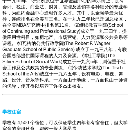
于一九○○年，研究所原位于世界金融中心的华尔街上，拥有
会计、税法、商业法、财务、管理及营销等各种细分的专业学
科，为纽约金融中心造就许多人才。其中，以金融学最为优
异，连续排名在全美前三名。在一九九二年秋已迁回总校区，
在全美MBA研究所中排名第11名。 ⑼继续教育学院(School
of Continuing and Professional Study)成立于一九三四年，提
供应用性科目，如房地产、市场营销、人力资源和公共关系等
课程。 ⑽瓦格纳公共行政学院(The Robert F. Wagner
Graduate School of Public Service) 成立于一九三八年，有联
合国总部提供国际课程的人力及资源。 ⑾社工学院(The
Silver School of Social Work)成立于一九六○年，则偏重于社
会工作及公共政策的专业训练。 ⑿帝势艺术学院(The Tisch
School of the Arts)成立于一九六五年，设有电影、电视、舞
蹈、设计、音乐等科系。一方面由于地缘，一方面也由于师资
的优异，使其得以培养了许多杰出校友。
学校住宿
学校有 4,500 个宿位，可以保证学生四年都有宿舍住，但大学
宿舍的房租伙食，都较一般大学昂贵。