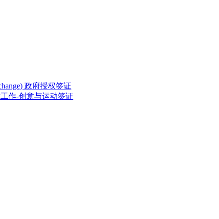
ed Exchange) 政府授权签证
rting) 临时工作-创意与运动签证