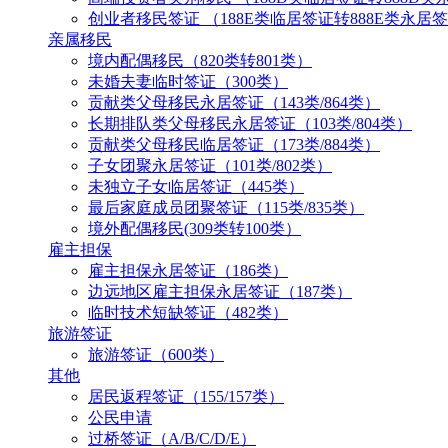
创业者移民签证 （188E类临居签证转888E类永居
亲属移民
境内配偶移民（820类转801类）
未婚夫妻临时签证（300类）
贡献类父母移民永居签证（143类/864类）
长期排队类父母移民永居签证（103类/804类）
贡献类父母移民临居签证（173类/884类）
子女团聚永居签证（101类/802类）
未独立子女临居签证（445类）
最后家庭成员团聚签证（115类/835类）
境外配偶移民(309类转100类）
雇主担保
雇主担保永居签证（186类）
边远地区雇主担保永居签证（187类）
临时技术短缺签证（482类）
旅游签证
旅游签证（600类）
其他
居民返程签证（155/157类）
公民申请
过桥签证（A/B/C/D/E）