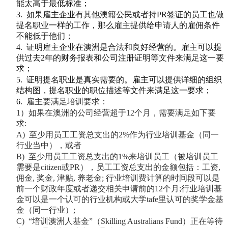
能太高于最低标准；
3.
如果雇主企业有其他澳籍公民或者持PR签证的员工也做
提名职业一样的工作，那么雇主提供给申请人的雇佣条件
不能低于他们；
4.
证明雇主企业在澳洲是合法和良好经营的。雇主可以提
供过去2年的财务报表和公司注册证明等文件来满足这一要
求；
5.
证明提名职业是真实需要的。雇主可以提供详细的组织
结构图，提名职业的职位描述等文件来满足这一要求；
6.
雇主要满足培训要求：
1
）如果在澳洲的公司经营超于12个月，需要满足如下要
求:
A)
至少用员工工资总支出的2%作为行业培训基金（同一
行业当中），或者
B)
至少用员工工资总支出的1%来培训员工（被培训员工
需要是citizen或PR），员工工资总支出的金额包括：工资,
佣金, 奖金, 津贴, 养老金; 行业培训费计算的时间段可以是
前一个财政年度或者递交相关申请前的12个月;行业培训基
金可以是一个认可的行业机构或大学tafe里认可的奖学金基
金（同一行业）;
C)
“培训澳洲人基金”（Skilling Australians Fund）正在等待