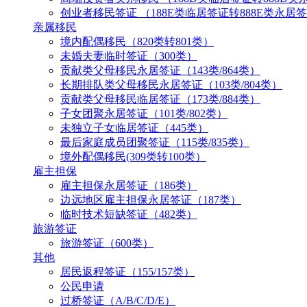
创业者移民签证 （188E类临居签证转888E类永居
亲属移民
境内配偶移民（820类转801类）
未婚夫妻临时签证（300类）
贡献类父母移民永居签证（143类/864类）
长期排队类父母移民永居签证（103类/804类）
贡献类父母移民临居签证（173类/884类）
子女团聚永居签证（101类/802类）
未独立子女临居签证（445类）
最后家庭成员团聚签证（115类/835类）
境外配偶移民(309类转100类）
雇主担保
雇主担保永居签证（186类）
边远地区雇主担保永居签证（187类）
临时技术短缺签证（482类）
旅游签证
旅游签证（600类）
其他
居民返程签证（155/157类）
公民申请
过桥签证（A/B/C/D/E）