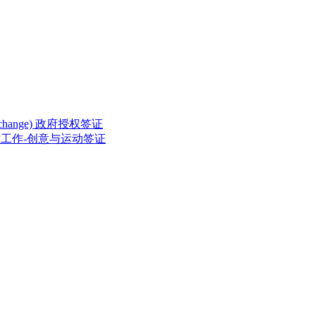
ed Exchange) 政府授权签证
rting) 临时工作-创意与运动签证