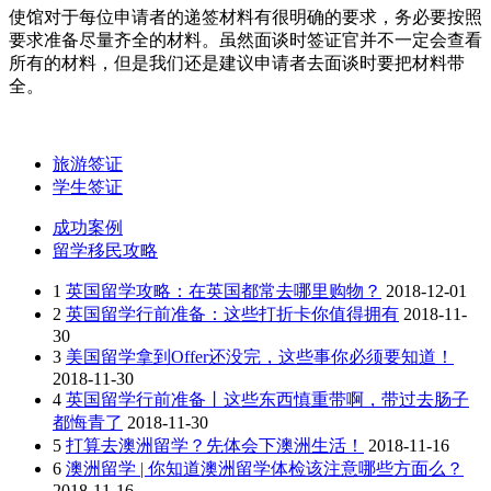
使馆对于每位申请者的递签材料有很明确的要求，务必要按照
要求准备尽量齐全的材料。虽然面谈时签证官并不一定会查看
所有的材料，但是我们还是建议申请者去面谈时要把材料带
全。
旅游签证
学生签证
成功案例
留学移民攻略
1
英国留学攻略：在英国都常去哪里购物？
2018-12-01
2
英国留学行前准备：这些打折卡你值得拥有
2018-11-
30
3
美国留学拿到Offer还没完，这些事你必须要知道！
2018-11-30
4
英国留学行前准备丨这些东西慎重带啊，带过去肠子
都悔青了
2018-11-30
5
打算去澳洲留学？先体会下澳洲生活！
2018-11-16
6
澳洲留学 | 你知道澳洲留学体检该注意哪些方面么？
2018-11-16