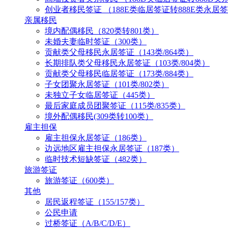
创业者移民签证 （188E类临居签证转888E类永居
亲属移民
境内配偶移民（820类转801类）
未婚夫妻临时签证（300类）
贡献类父母移民永居签证（143类/864类）
长期排队类父母移民永居签证（103类/804类）
贡献类父母移民临居签证（173类/884类）
子女团聚永居签证（101类/802类）
未独立子女临居签证（445类）
最后家庭成员团聚签证（115类/835类）
境外配偶移民(309类转100类）
雇主担保
雇主担保永居签证（186类）
边远地区雇主担保永居签证（187类）
临时技术短缺签证（482类）
旅游签证
旅游签证（600类）
其他
居民返程签证（155/157类）
公民申请
过桥签证（A/B/C/D/E）