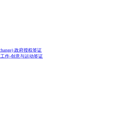
ed Exchange) 政府授权签证
rting) 临时工作-创意与运动签证