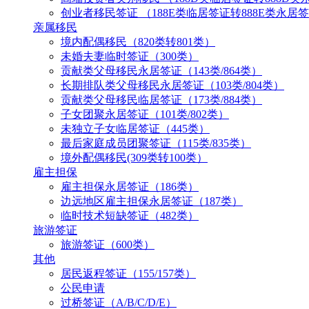
创业者移民签证 （188E类临居签证转888E类永居
亲属移民
境内配偶移民（820类转801类）
未婚夫妻临时签证（300类）
贡献类父母移民永居签证（143类/864类）
长期排队类父母移民永居签证（103类/804类）
贡献类父母移民临居签证（173类/884类）
子女团聚永居签证（101类/802类）
未独立子女临居签证（445类）
最后家庭成员团聚签证（115类/835类）
境外配偶移民(309类转100类）
雇主担保
雇主担保永居签证（186类）
边远地区雇主担保永居签证（187类）
临时技术短缺签证（482类）
旅游签证
旅游签证（600类）
其他
居民返程签证（155/157类）
公民申请
过桥签证（A/B/C/D/E）