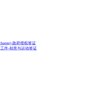
ed Exchange) 政府授权签证
rting) 临时工作-创意与运动签证