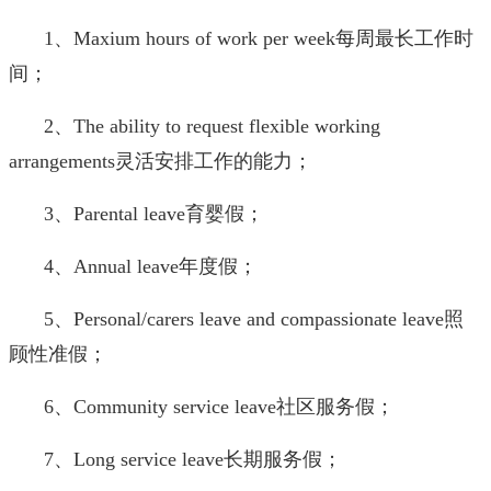
1、Maxium hours of work per week每周最长工作时
间；
2、The ability to request flexible working
arrangements灵活安排工作的能力；
3、Parental leave育婴假；
4、Annual leave年度假；
5、Personal/carers leave and compassionate leave照
顾性准假；
6、Community service leave社区服务假；
7、Long service leave长期服务假；