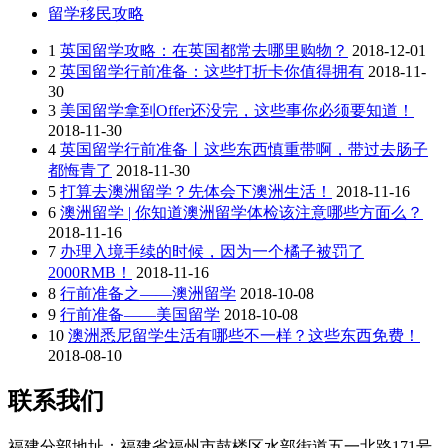
留学移民攻略
1
英国留学攻略：在英国都常去哪里购物？
2018-12-01
2
英国留学行前准备：这些打折卡你值得拥有
2018-11-
30
3
美国留学拿到Offer还没完，这些事你必须要知道！
2018-11-30
4
英国留学行前准备丨这些东西慎重带啊，带过去肠子
都悔青了
2018-11-30
5
打算去澳洲留学？先体会下澳洲生活！
2018-11-16
6
澳洲留学 | 你知道澳洲留学体检该注意哪些方面么？
2018-11-16
7
办理入境手续的时候，因为一个橘子被罚了
2000RMB！
2018-11-16
8
行前准备之——澳洲留学
2018-10-08
9
行前准备——美国留学
2018-10-08
10
澳洲悉尼留学生活有哪些不一样？这些东西免费！
2018-08-10
联系我们
福建分部地址：福建省福州市鼓楼区水部街道五一北路171号